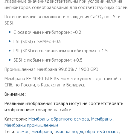
Указанные значениядействительны при условии наличия
ингибиторов солеобразования для соответствующих солей.
Потенциальные возможности осаждения CaCO₃ по LSI и
SDSI.
С осадочным ингибитором< -0.2
LSI (SDSI) с SHMP< +0.5
LSI (SDSI)со специальным ингибитором< +1.5
SDSI с любым ингибитором< +0.5
Промышленная мембрана 99,60% / 1900 GPD
Мембрана RE 4040-BLR Вы можете купить с доставкой в
СПб, по России, в Казахстан и Беларусь.
Внимание:
Реальные изображения товара могут не соответствовать
изображениям товаров на сайте.
Категории:
Мембраны обратного осмоса
,
Мембраны
,
Мембраны промышленные
Теги:
осмос
,
мембрана
,
очистка воды
,
обратный осмос
,