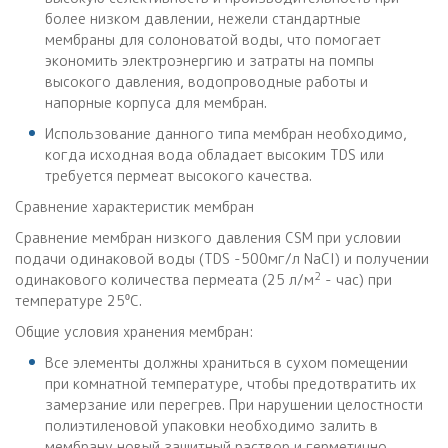
более низком давлении, нежели стандартные
мембраны для солоноватой воды, что помогает
экономить электроэнергию и затраты на помпы
высокого давления, водопроводные работы и
напорные корпуса для мембран.
Использование данного типа мембран необходимо,
когда исходная вода обладает высоким TDS или
требуется пермеат высокого качества.
Сравнение характеристик мембран
Сравнение мембран низкого давления CSM при условии
подачи одинаковой воды (TDS -500мг/л NaCl) и получении
2
одинакового количества пермеата (25 л/м
- час) при
температуре 25⁰С.
Общие условия хранения мембран:
Все элементы должны храниться в сухом помещении
при комнатной температуре, чтобы предотвратить их
замерзание или перегрев. При нарушении целостности
полиэтиленовой упаковки необходимо залить в
мембрану новый защитный раствор и герметично