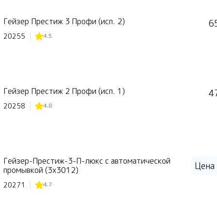
Гейзер Престиж 3 Профи (исп. 2)
6
20255
4.5
Гейзер Престиж 2 Профи (исп. 1)
4
20258
4.8
Гейзер-Престиж-3-П-люкс с автоматической
Цена 
промывкой (3х3012)
20271
4.7