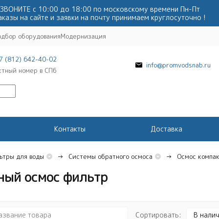
ЗВОНИТЕ с 10:00 до 18:00 по московскому времени Пн-Пт
аказы на сайте и заявки на почту принимаем круглосуточно !
одбор оборудования
Модернизация
7 (812) 642-40-02
info@promvodsnab.ru
ктный номер в СПб
Контакты
Доставка
ьтры для воды
Системы обратного осмоса
Осмос компа
ный осмос фильтр
Сортировать:
В нали