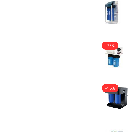
-23%
-15%