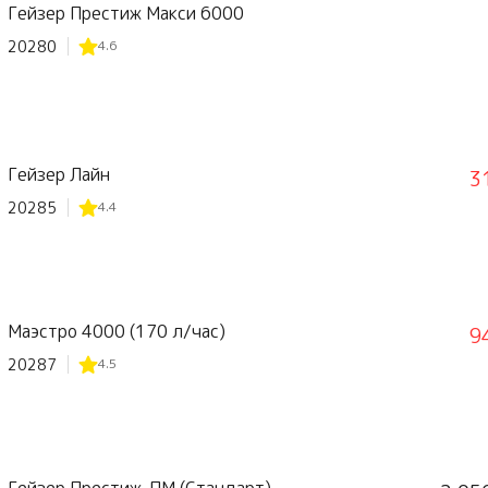
Гейзер Престиж Макси 6000
20280
4.6
Гейзер Лайн
3
20285
4.4
Маэстро 4000 (170 л/час)
9
20287
4.5
Гейзер Престиж-ПМ (Стандарт)