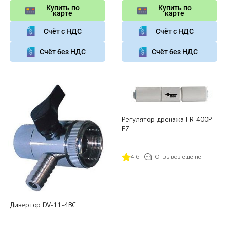
Купить по
Купить по
карте
карте
Счёт с НДС
Счёт с НДС
Счёт без НДС
Счёт без НДС
Регулятор дренажа FR-400P-
EZ
4.6
Отзывов ещё нет
Дивертор DV-11-4BC