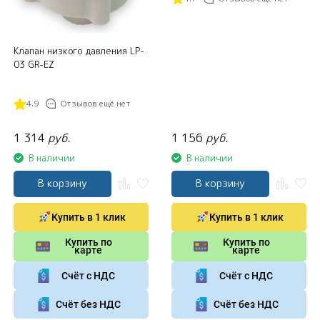
Клапан низкого давления LP-
03 GR-EZ
4.9
Отзывов ещё нет
1 314
руб.
1 156
руб.
В наличии
В наличии
В корзину
В корзину
Купить в 1 клик
Купить в 1 клик
Купить по
Купить по
карте
карте
Счёт с НДС
Счёт с НДС
Счёт без НДС
Счёт без НДС