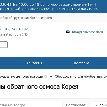
ЗВОНИТЕ с 10:00 до 18:00 по московскому времени Пн-Пт
аказы на сайте и заявки на почту принимаем круглосуточно !
одбор оборудования
Модернизация
7 (812) 642-40-02
info@promvodsnab.ru
ктный номер в СПб
Контакты
Доставка
рудование для очистки воды
Оборудование для мембранных с
ы обратного осмоса Корея
Сортировать:
В нали