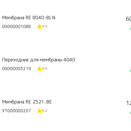
Мембрана RE 8040-BLN
6
00000001086
4.0
Переходник для мембраны 4040
00000003219
4.6
Мембрана RE 2521-BE
1
УТ000000207
4.2