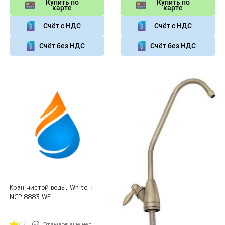
Купить по
Купить по
карте
карте
Счёт с НДС
Счёт с НДС
Счёт без НДС
Счёт без НДС
Кран чистой воды, White Т
NCP 8883 WE
4.4
Отзывов ещё нет