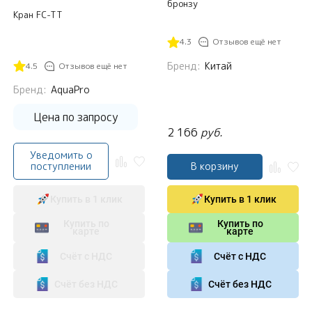
бронзу
Кран FC-TT
4.3
Отзывов ещё нет
Бренд:
Китай
4.5
Отзывов ещё нет
Бренд:
AquaPro
Цена по запросу
2 166
руб.
Уведомить о
поступлении
В корзину
Купить в 1 клик
Купить в 1 клик
Купить по
Купить по
карте
карте
Счёт с НДС
Счёт с НДС
Счёт без НДС
Счёт без НДС