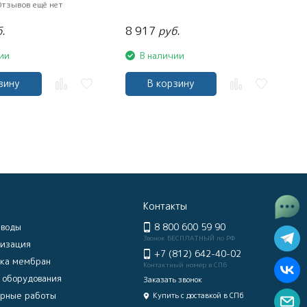
Отзывов ещё нет
.
8 917
руб.
ии
В наличии
зину
В корзину
Контакты
 воды
8 800 600 59 90
Звонок БЕСПЛАТНЫЙ по РФ
изация
+7 (812) 642-40-02
ка мембран
Контактный номер в СПб
 оборудования
Заказать звонок
рные работы
Купить с доставкой в СПб