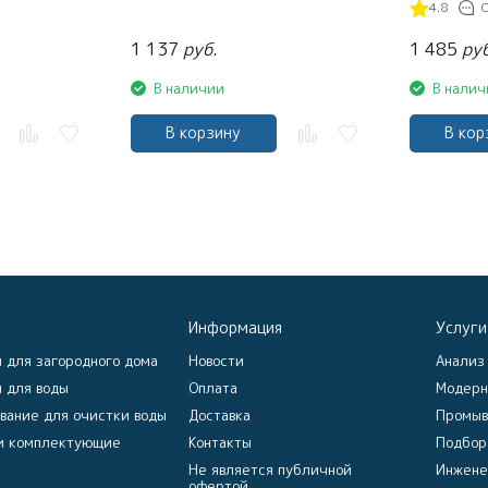
4.8
1 137
руб.
1 485
руб
В наличии
В налич
В корзину
В кор
г
Информация
Услуги
 для загородного дома
Новости
Анализ
 для воды
Оплата
Модерн
вание для очистки воды
Доставка
Промыв
и комплектующие
Контакты
Подбор
Не является публичной
Инжене
офертой