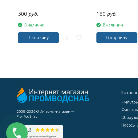
300
руб.
180
руб.
В наличии
В наличии
В корзину
В корзину
Катало
Фильтры
Фильтры
2009-2026 © Интернет-магазин —
PromVodSnab
Оборудо
Насосы 