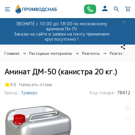
ЗВОНИТЕ с 10:00 до 18:00 по московскому
времени Пн-Пт
Заказы на сайте и заявки на почту принимаем
круглосуточно !
Главная
Расходные материалы
Реагенты
Реагенты дл
Аминат ДМ-50 (канистра 20 кг.)
4.6
Написать отзыв
Бренд:
Траверс
Код товара:
78412