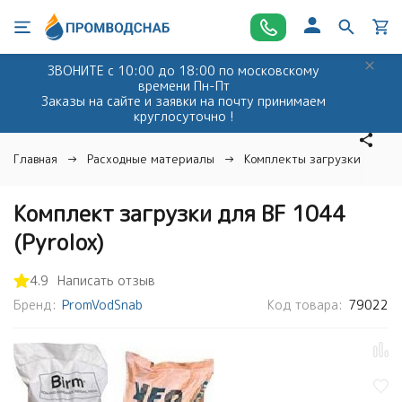
ЗВОНИТЕ с 10:00 до 18:00 по московскому
времени Пн-Пт
Заказы на сайте и заявки на почту принимаем
круглосуточно !
Главная
Расходные материалы
Комплекты загрузки
К
Комплект загрузки для BF 1044
(Pyrolox)
4.9
Написать отзыв
Бренд:
PromVodSnab
Код товара:
79022