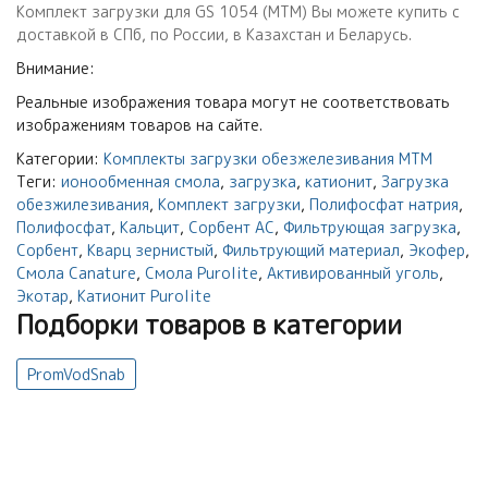
Комплект загрузки для GS 1054 (MTM) Вы можете купить с
доставкой в СПб, по России, в Казахстан и Беларусь.
Внимание:
Реальные изображения товара могут не соответствовать
изображениям товаров на сайте.
Категории:
Комплекты загрузки обезжелезивания МТМ
Теги:
ионообменная смола
,
загрузка
,
катионит
,
Загрузка
обезжилезивания
,
Комплект загрузки
,
Полифосфат натрия
,
Полифосфат
,
Кальцит
,
Сорбент АС
,
Фильтрующая загрузка
,
Сорбент
,
Кварц зернистый
,
Фильтрующий материал
,
Экофер
,
Смола Canature
,
Смола Purolite
,
Активированный уголь
,
Экотар
,
Катионит Purolite
Подборки товаров в категории
PromVodSnab