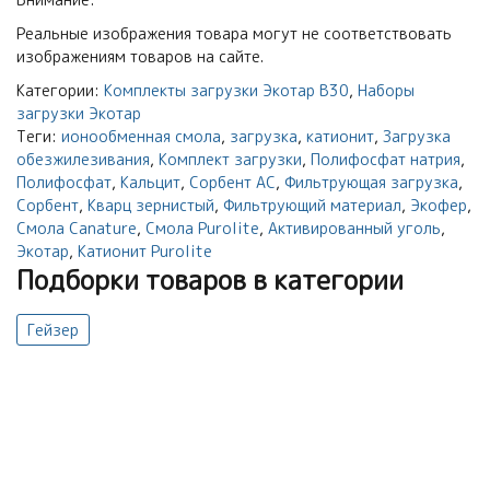
Реальные изображения товара могут не соответствовать
изображениям товаров на сайте.
Категории:
Комплекты загрузки Экотар В30
,
Наборы
загрузки Экотар
Теги:
ионообменная смола
,
загрузка
,
катионит
,
Загрузка
обезжилезивания
,
Комплект загрузки
,
Полифосфат натрия
,
Полифосфат
,
Кальцит
,
Сорбент АС
,
Фильтрующая загрузка
,
Сорбент
,
Кварц зернистый
,
Фильтрующий материал
,
Экофер
,
Смола Canature
,
Смола Purolite
,
Активированный уголь
,
Экотар
,
Катионит Purolite
Подборки товаров в категории
Гейзер