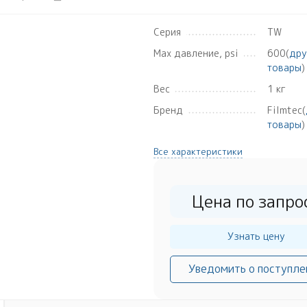
Серия
TW
Max давление, psi
600(
дру
товары
)
Вес
1 кг
Бренд
Filmtec(
товары
)
Все характеристики
Цена по запро
Узнать цену
Уведомить о поступле