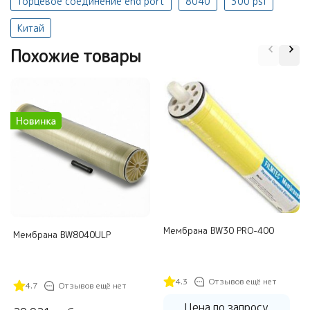
торцевое соединение end port
8040
300 psi
Китай
Похожие товары
Мембрана BW30 PRO-400
Мембрана BW8040ULP
4.3
Отзывов ещё нет
4.7
Отзывов ещё нет
Цена по запросу