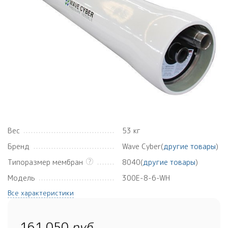
Вес
53 кг
Бренд
Wave Cyber(
другие товары
)
Типоразмер мембран
8040(
другие товары
)
Модель
300E-8-6-WH
Все характеристики
161 050
руб.