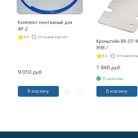
Комплект монтажный для
АР-2
4.0
Отзывов ещё нет
Кронштейн BR-03-W
898 /
4.2
Отзывов ещ
1 846
руб.
9 010
руб.
В наличии
В корзину
В корзину