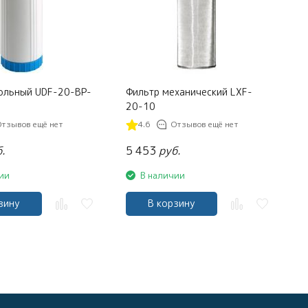
ольный UDF-20-BP-
Фильтр механический LXF-
20-10
Отзывов ещё нет
4.6
Отзывов ещё нет
.
5 453
руб.
5
ии
В наличии
зину
В корзину