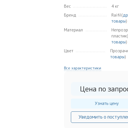
Вес
4 кг
Бренд
Raifil(
др
товары
)
Материал
Непроз
пластик(
товары
)
Цвет
Прозрач
товары
)
Все характеристики
Цена по запро
Узнать цену
Уведомить о поступле