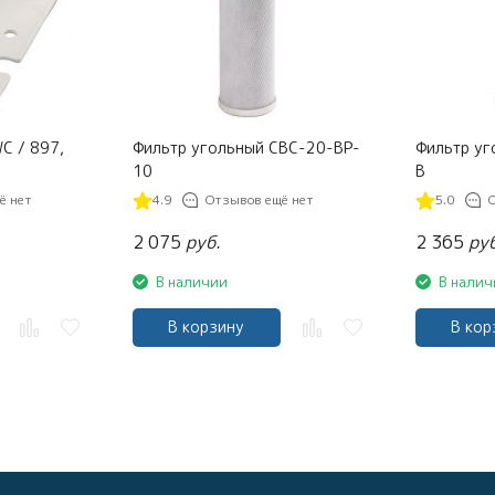
C / 897,
Фильтр угольный CBC-20-BP-
Фильтр уг
10
B
ё нет
4.9
Отзывов ещё нет
5.0
2 075
руб.
2 365
руб
В наличии
В налич
В корзину
В кор