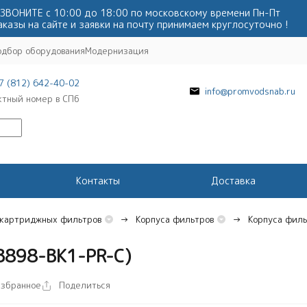
ЗВОНИТЕ с 10:00 до 18:00 по московскому времени Пн-Пт
аказы на сайте и заявки на почту принимаем круглосуточно !
одбор оборудования
Модернизация
7 (812) 642-40-02
info@promvodsnab.ru
ктный номер в СПб
Контакты
Доставка
 картриджных фильтров
Корпуса фильтров
Корпуса фильт
B898-BK1-PR-С)
избранное
Поделиться