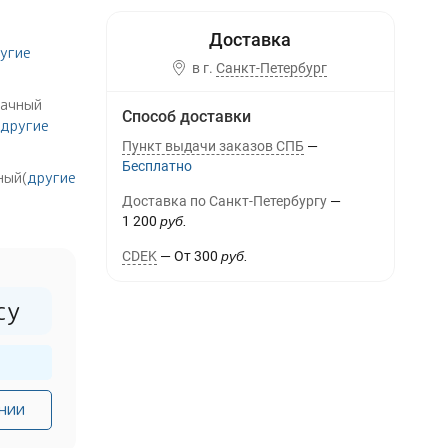
угие
в г.
Санкт-Петербург
рачный
Способ доставки
другие
Пункт выдачи заказов СПБ
Бесплатно
ный(
другие
Доставка по Санкт-Петербургу
1 200
руб.
CDEK
От
300
руб.
су
нии