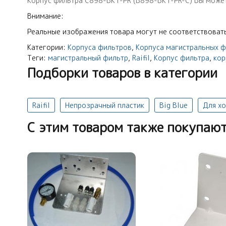
Корпус фильтра C898-BK1-PR (B898-BK1-PR-С) Вы можете 
Внимание:
Реальные изображения товара могут не соответствовать
Категории:
Корпуса фильтров
,
Корпуса магистральных 
Теги:
магистральный фильтр
,
Raifil
,
Корпус фильтра
,
кор
Подборки товаров в категории
Raifil
Непрозрачный пластик
Big Blue
Для х
C этим товаром также покупаю