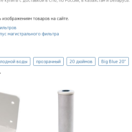
купить с доставкой в СПб, по России, в Казахстан и Беларусь.
 изображениям товаров на сайте.
фильтров
пус магистрального фильтра
олодной воды
прозрачный
20 дюймов
Big Blue 20"
т