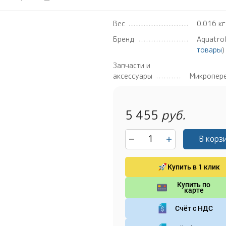
Вес
0.016 кг
Бренд
Aquatrol
товары
)
Запчасти и
аксессуары
Микропер
5 455
руб.
В корз
Купить в 1 клик
Купить по
карте
Счёт с НДС