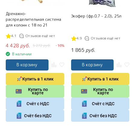
Дренажно-
Экофер (фр.0.7 - 2,0), 25л
распределительная система
для колонн c 18 по 21
4.1
Отзывов ещё нет
4.9
Отзывов ещё нет
4 428
руб.
5 272
руб.
-16%
1 865
руб.
В наличии
В корзину
В корзину
Купить в 1 клик
Купить в 1 клик
Купить по
Купить по
карте
карте
Счёт с НДС
Счёт с НДС
Счёт без НДС
Счёт без НДС