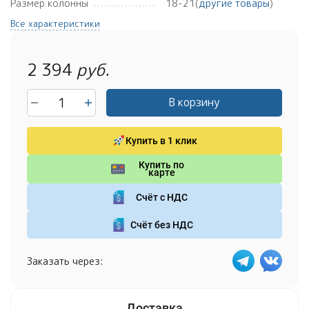
Размер колонны
18-21(
другие товары
)
Все характеристики
2 394
руб.
В корзину
Купить в 1 клик
Купить по
карте
Счёт с НДС
Счёт без НДС
Заказать через: