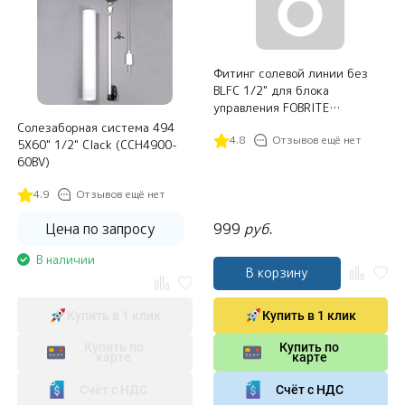
Фитинг солевой линии без
BLFC 1/2" для блока
управления FOBRITE
CS125/150 / TW150
Солезаборная система 494
4.8
Отзывов ещё нет
5X60" 1/2" Clack (CCH4900-
60BV)
4.9
Отзывов ещё нет
Цена по запросу
999
руб.
В наличии
В корзину
Купить в 1 клик
Купить в 1 клик
Купить по
Купить по
карте
карте
Счёт с НДС
Счёт с НДС