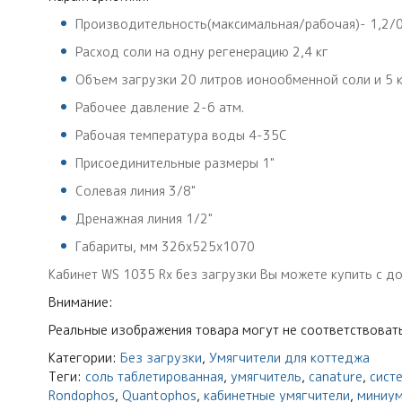
Производительность(максимальная/рабочая)- 1,2/0
Расход соли на одну регенерацию 2,4 кг
Объем загрузки 20 литров ионообменной соли и 5 к
Рабочее давление 2-6 атм.
Рабочая температура воды 4-35С
Присоединительные размеры 1"
Солевая линия 3/8"
Дренажная линия 1/2"
Габариты, мм 326х525х1070
Кабинет WS 1035 Rx без загрузки Вы можете купить с дос
Внимание:
Реальные изображения товара могут не соответствовать
Категории:
Без загрузки
,
Умягчители для коттеджа
Теги:
соль таблетированная
,
умягчитель
,
canature
,
сист
Rondophos
,
Quantophos
,
кабинетные умягчители
,
миниум