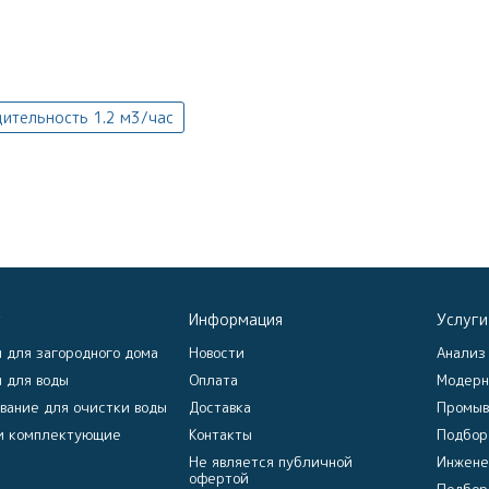
ительность 1.2 м3/час
г
Информация
Услуги
 для загородного дома
Новости
Анализ
 для воды
Оплата
Модерн
вание для очистки воды
Доставка
Промыв
и комплектующие
Контакты
Подбор
Не является публичной
Инжене
офертой