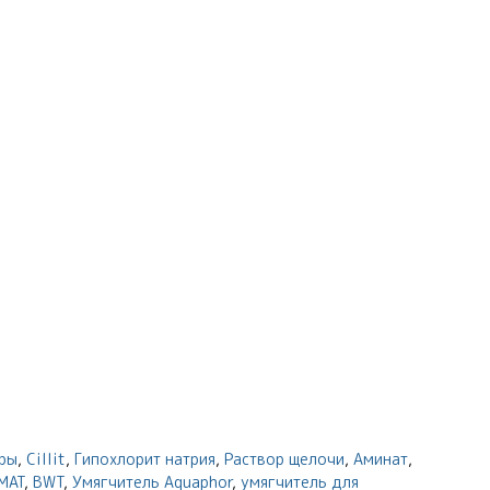
ры
,
Cillit
,
Гипохлорит натрия
,
Раствор щелочи
,
Аминат
,
MAT
,
BWT
,
Умягчитель Aquaphor
,
умягчитель для