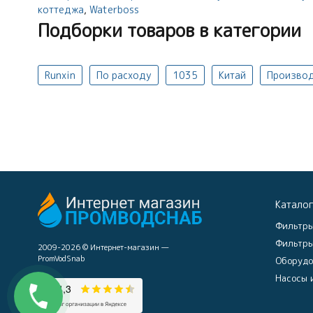
коттеджа
,
Waterboss
Подборки товаров в категории
Runxin
По расходу
1035
Китай
Производ
Катало
Фильтры
Фильтры
2009-2026 © Интернет-магазин —
PromVodSnab
Оборудо
Насосы 