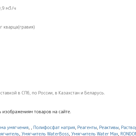
,9 м3/ч
г кварца(гравия)
тавкой в СПб, по России, в Казахстан и Беларусь.
 изображениям товаров на сайте.
ема умягчения
,
,
Полифосфат натрия
,
Реагенты
,
Реактивы
,
Раство
ягчитель
,
Умягчитель WaterBoss
,
Умягчитель Water Max
,
RONDO