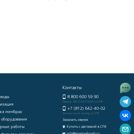
Контакты
 воды
8 800 600 59 90
Звонок БЕСПЛАТНЫЙ по РФ
изация
+7 (812) 642-40-02
ка мембран
Контактный номер в СПб
 оборудования
Заказать звонок
рные работы
Купить с доставкой в СПб
info@promvodsnab.ru