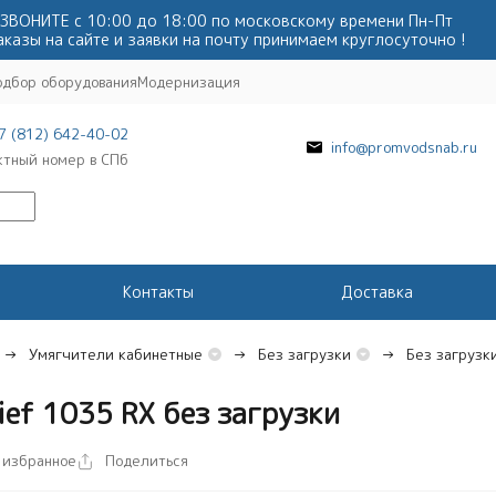
ЗВОНИТЕ с 10:00 до 18:00 по московскому времени Пн-Пт
аказы на сайте и заявки на почту принимаем круглосуточно !
одбор оборудования
Модернизация
7 (812) 642-40-02
info@promvodsnab.ru
ктный номер в СПб
Контакты
Доставка
Умягчители кабинетные
Без загрузки
Без загрузки
ef 1035 RX без загрузки
 избранное
Поделиться