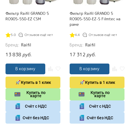
Фильтр Raifil GRANDO 5
Фильтр Raifil GRANDO 5
RO905-550-EZ CSM
RO905-550-EZ-S Filmtec на
раме
5.0
Отзывов ещё нет
4.4
Отзывов ещё нет
Бренд:
Raifil
Бренд:
Raifil
13 838
руб.
17 312
руб.
В корзину
В корзину
Купить в 1 клик
Купить в 1 клик
Купить по
Купить по
карте
карте
Счёт с НДС
Счёт с НДС
Счёт без НДС
Счёт без НДС