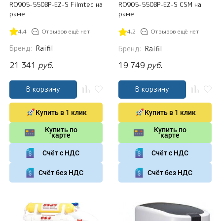
RO905-550BP-EZ-S Filmtec на
RO905-550BP-EZ-S CSM на
раме
раме
4.4
Отзывов ещё нет
4.2
Отзывов ещё нет
Бренд:
Raifil
Бренд:
Raifil
21 341
руб.
19 749
руб.
В корзину
В корзину
Купить в 1 клик
Купить в 1 клик
Купить по
Купить по
карте
карте
Счёт с НДС
Счёт с НДС
Счёт без НДС
Счёт без НДС