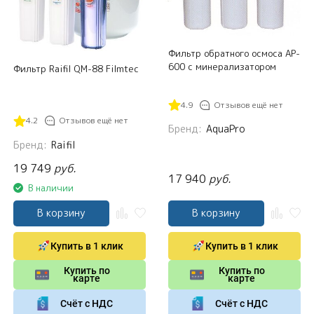
Фильтр обратного осмоса AP-
600 с минерализатором
Фильтр Raifil QM-88 Filmtec
4.9
Отзывов ещё нет
4.2
Отзывов ещё нет
Бренд:
AquaPro
Бренд:
Raifil
19 749
руб.
17 940
руб.
В наличии
В корзину
В корзину
Купить в 1 клик
Купить в 1 клик
Купить по
Купить по
карте
карте
Счёт с НДС
Счёт с НДС