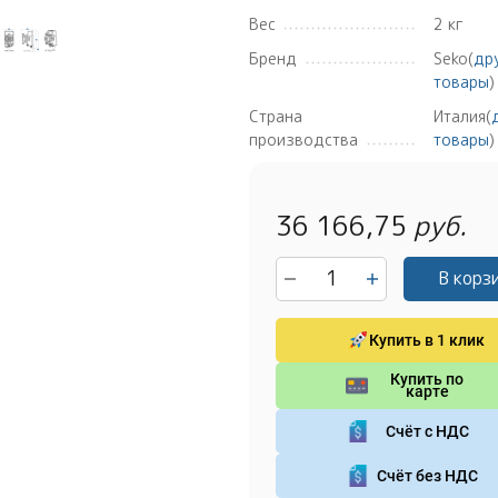
Вес
2 кг
Бренд
Seko(
др
товары
)
Страна
Италия(
производства
товары
)
36 166,75
руб.
В корз
Купить в 1 клик
Купить по
карте
Счёт с НДС
Счёт без НДС