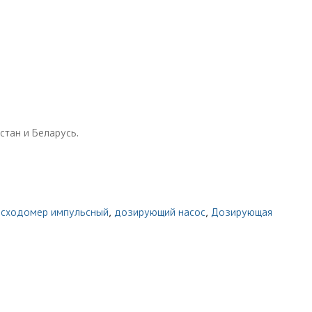
тан и Беларусь.
асходомер импульсный
,
дозирующий насос
,
Дозирующая