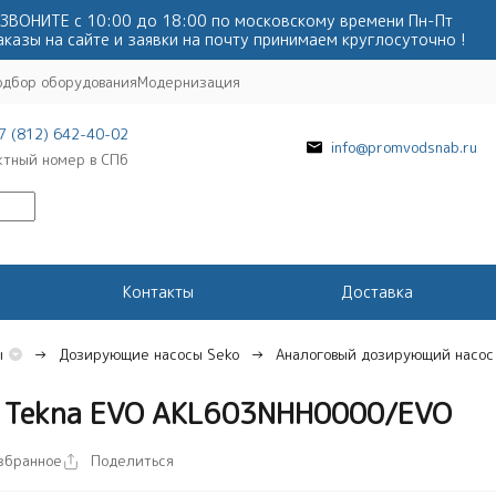
ЗВОНИТЕ с 10:00 до 18:00 по московскому времени Пн-Пт
аказы на сайте и заявки на почту принимаем круглосуточно !
одбор оборудования
Модернизация
7 (812) 642-40-02
info@promvodsnab.ru
ктный номер в СПб
Контакты
Доставка
ы
Дозирующие насосы Seko
Аналоговый дозирующий насос
 Tekna EVO AKL603NHH0000/EVO
збранное
Поделиться