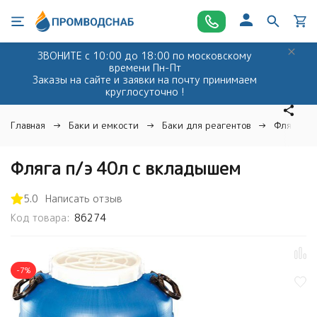
ЗВОНИТЕ с 10:00 до 18:00 по московскому
времени Пн-Пт
Заказы на сайте и заявки на почту принимаем
круглосуточно !
Главная
Баки и емкости
Баки для реагентов
Фляга п/
Фляга п/э 40л с вкладышем
5.0
Написать отзыв
Код товара:
86274
-7%