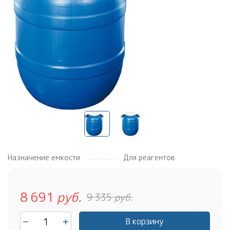
Назначение емкости
Для реагентов
8 691
руб.
9 335
руб.
В корзину